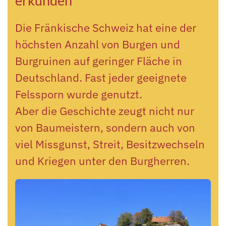
erkunden
Die Fränkische Schweiz hat eine der
höchsten Anzahl von Burgen und
Burgruinen auf geringer Fläche in
Deutschland. Fast jeder geeignete
Felssporn wurde genutzt.
Aber die Geschichte zeugt nicht nur
von Baumeistern, sondern auch von
viel Missgunst, Streit, Besitzwechseln
und Kriegen unter den Burgherren.