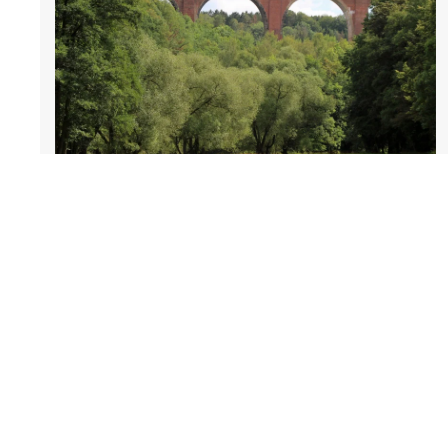
Elstertalbrücke im Vogtland
Sachsen