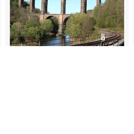
Göhrener Viadukt im Erzgebirge
Sachsen