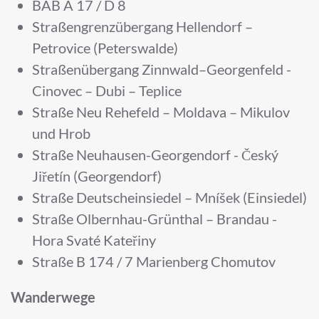
BAB A 17 / D 8
Straßengrenzübergang Hellendorf –
Petrovice (Peterswalde)
Straßenübergang Zinnwald–Georgenfeld -
Cinovec – Dubi – Teplice
Straße Neu Rehefeld – Moldava – Mikulov
und Hrob
Straße Neuhausen-Georgendorf - Český
Jiřetín (Georgendorf)
Straße Deutscheinsiedel – Mníšek (Einsiedel)
Straße Olbernhau-Grünthal – Brandau -
Hora Svaté Kateřiny
Straße B 174 / 7 Marienberg Chomutov
Wanderwege