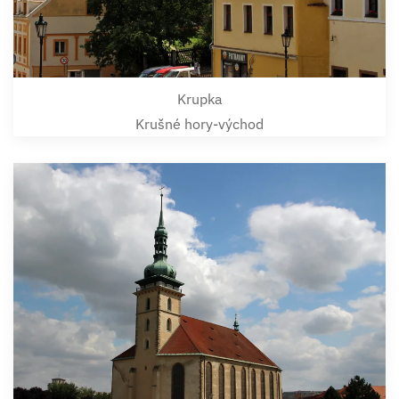
Krupka
Krušné hory-východ