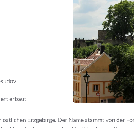
osudov
ert erbaut
 östlichen Erzgebirge. Der Name stammt von der Fo
n Hussitenkriegen und im Dreißigjährigen Krieg wu