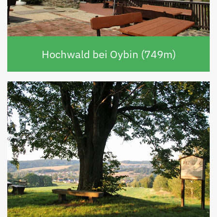
Hochwald bei Oybin (749m)