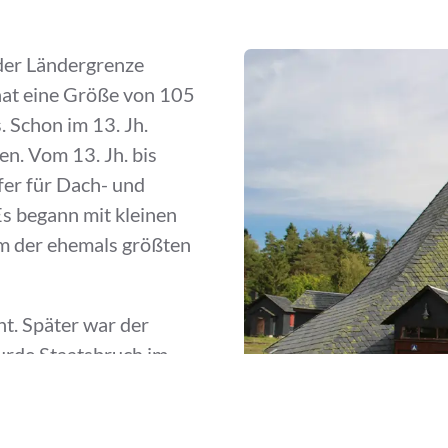
 der Ländergrenze
hat eine Größe von 105
 Schon im 13. Jh.
n. Vom 13. Jh. bis
er für Dach- und
Es begann mit kleinen
em der ehemals größten
t. Später war der
urde Staatsbruch im
und 1910 waren im
chäftigt. Ab 1885
igstadt-Lehesten