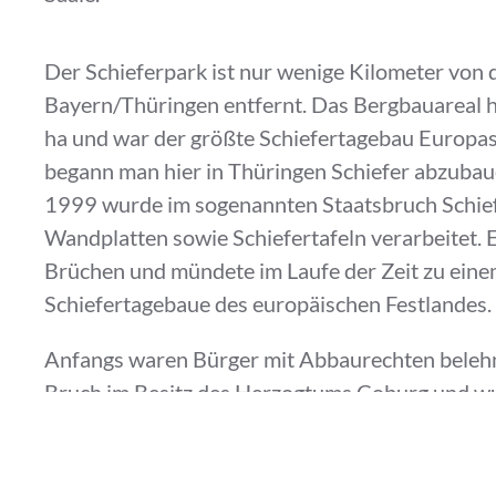
Der Schieferpark ist nur wenige Kilometer von
Bayern/Thüringen entfernt. Das Bergbauareal 
ha und war der größte Schiefertagebau Europas.
begann man hier in Thüringen Schiefer abzubaue
1999 wurde im sogenannten Staatsbruch Schief
Wandplatten sowie Schiefertafeln verarbeitet. 
Brüchen und mündete im Laufe der Zeit zu ein
Schiefertagebaue des europäischen Festlandes.
Anfangs waren Bürger mit Abbaurechten belehn
Bruch im Besitz des Herzogtums Coburg und w
Besitz des Landes Thüringen. Zwischen 1870 
Schieferabbau von Lehesten 2500 Arbeiter bes
wurde das Material über die Schieferbahn Ludw