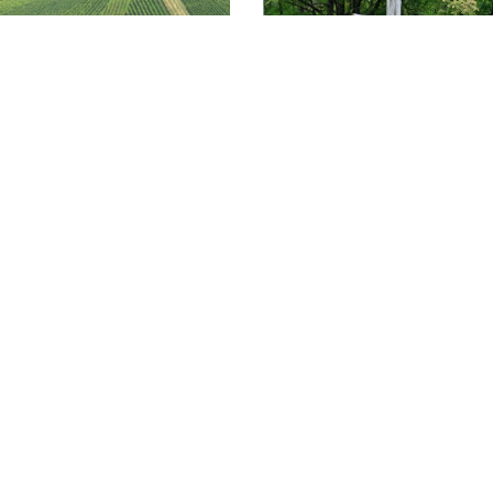
einde Glottertal
Gemeinde Münst
reiburg-Kaiserstuhl
Markgräflerland