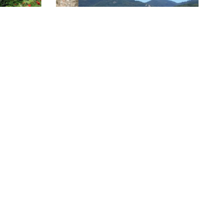
ertal
Badenweiler
Markgräflerland