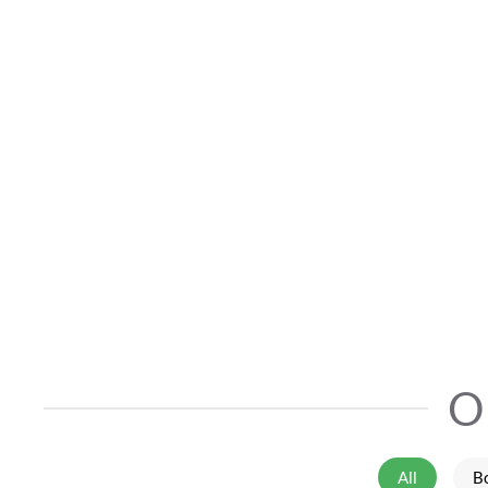
O
All
B