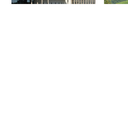
Freiburg im Breisgau
Gem
Freiburg-Kaiserstuhl
F