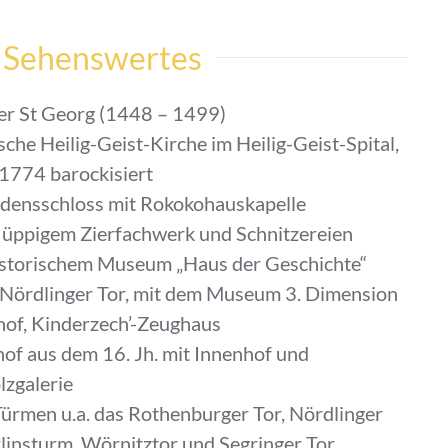
Sehenswertes
er St Georg (1448 – 1499)
che Heilig-Geist-Kirche im Heilig-Geist-Spital,
1774 barockisiert
densschloss mit Rokokohauskapelle
 üppigem Zierfachwerk und Schnitzereien
historischem Museum „Haus der Geschichte“
 Nördlinger Tor, mit dem Museum 3. Dimension
of, Kinderzech’-Zeughaus
hof aus dem 16. Jh. mit Innenhof und
lzgalerie
ürmen u.a. das Rothenburger Tor, Nördlinger
rlinsturm, Wörnitztor und Segringer Tor