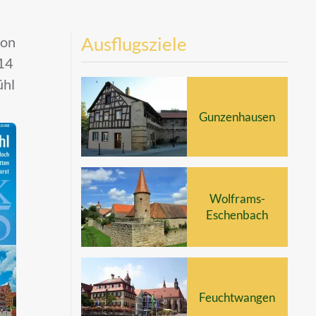
Ausflugsziele
ion
 14
ühl
Gunzenhausen
Wolframs-
Eschenbach
Feuchtwangen