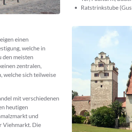
Ratstrinkstube (Gu
zeigen einen
stigung, welche in
zu den meisten
keinen zentralen,
 welche sich teilweise
ndel mit verschiedenen
en heutigen
hmalzmarkt und
r Viehmarkt. Die