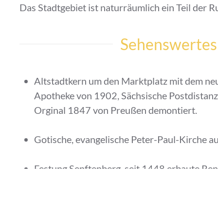
Das Stadtgebiet ist naturräumlich ein Teil der
Sehenswertes
Altstadtkern um den Marktplatz mit dem neu
Apotheke von 1902, Sächsische Postdistanz
Orginal 1847 von Preußen demontiert.
Gotische, evangelische Peter-Paul-Kirche au
Festung Senftenberg, seit 1448 erbaute Re
Senftenberger Tierpark im Schlosspark zwi
Schwarzer Elster.