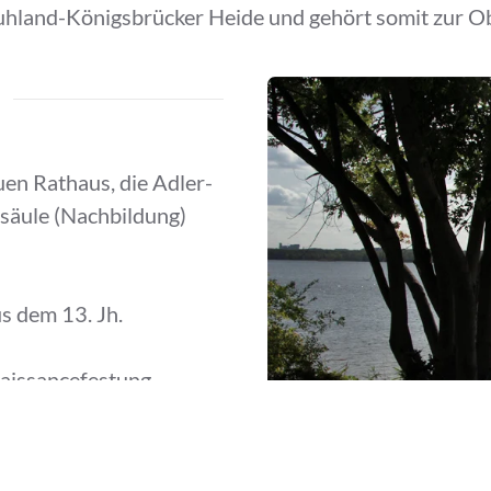
 Ruhland-Königsbrücker Heide und gehört somit zur O
en Rathaus, die Adler-
säule (Nachbildung)
s dem 13. Jh.
naissancefestung
schen Wallanlage und