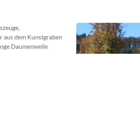
szeuge,
er aus dem Kunstgraben
 lange Daumenwelle
t. So wird das
 Uhr
00 Uhr