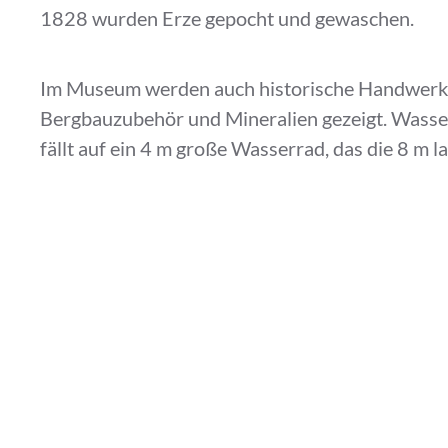
1828 wurden Erze gepocht und gewaschen.
Im Museum werden auch historische Handwerk
Bergbauzubehör und Mineralien gezeigt. Wass
fällt auf ein 4 m große Wasserrad, das die 8 m
antreibt und 15 Pochstempel in Bewegung bring
erzhaltige Gestein zerkleinert.
Öffnungszeiten
April - Oktober ab 10.00; letzter Eintritt 16.30
November - März ab 10.00; letzter Eintritt 15.
Montag geschlossen
Adresse;
Museum „Silberwäsche“ Antonsthal