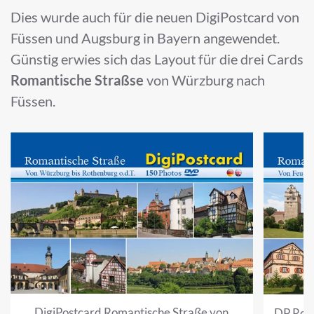
Dies wurde auch für die neuen DigiPostcard von
Füssen und Augsburg in Bayern angewendet.
Günstig erwies sich das Layout für die drei Cards
Romantische Straßse
von Würzburg nach
Füssen.
DigiPostcard Romantische Straße von
DP Rom