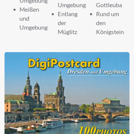
Umgebung
Umgebung
Gottleuba
Meißen
Entlang
Rund um
und
der
den
Umgebung
Müglitz
Königstein