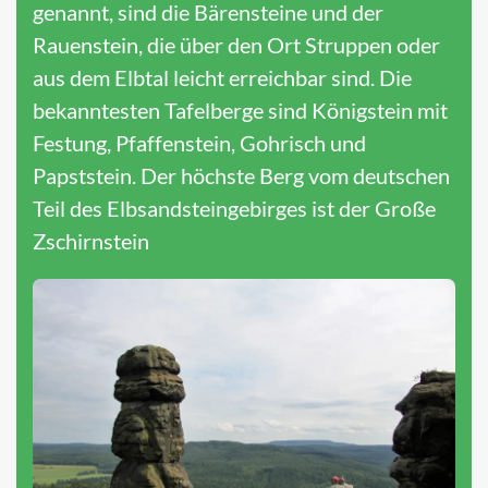
genannt, sind die Bärensteine und der
Rauenstein, die über den Ort Struppen oder
aus dem Elbtal leicht erreichbar sind. Die
bekanntesten Tafelberge sind Königstein mit
Festung, Pfaffenstein, Gohrisch und
Papststein. Der höchste Berg vom deutschen
Teil des Elbsandsteingebirges ist der Große
Zschirnstein