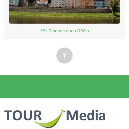
E9: Cinovec nach Dĕčín