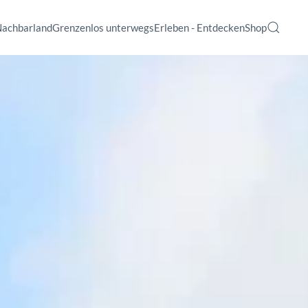
Nachbarland
Grenzenlos unterwegs
Erleben - Entdecken
Shop