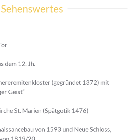
Sehenswertes
Tor
s dem 12. Jh.
nereremitenkloster (gegründet 1372) mit
ger Geist“
irche St. Marien (Spätgotik 1476)
enaissancebau von 1593 und Neue Schloss,
u von 1819/20