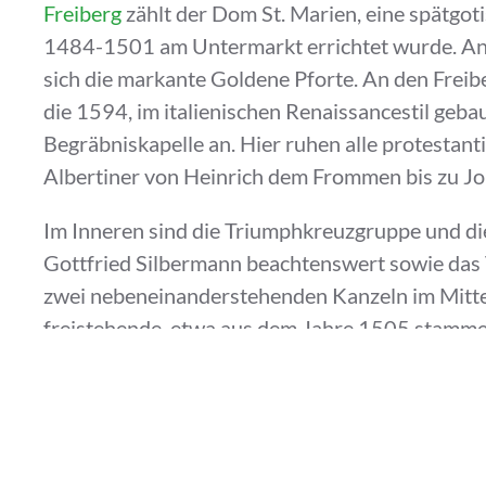
Freiberg
zählt der Dom St. Marien, eine spätgoti
1484-1501 am Untermarkt errichtet wurde. An 
sich die markante Goldene Pforte. An den Freib
die 1594, im italienischen Renaissancestil gebau
Begräbniskapelle an. Hier ruhen alle protestant
Albertiner von Heinrich dem Frommen bis zu Jo
Im Inneren sind die Triumphkreuzgruppe und di
Gottfried Silbermann beachtenswert sowie das
zwei nebeneinanderstehenden Kanzeln im Mittel
freistehende, etwa aus dem Jahre 1505 stamme
die Bergmannskanzel von 1638.
Die
Tulpenkanzel
ist eine großartige, eigenwill
spätgotischer Kunst und wird weder von einer 
gestützt. Dadurch scheint es, als würde dieses