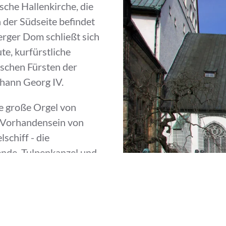
sche Hallenkirche, die
der Südseite befindet
erger Dom schließt sich
te, kurfürstliche
ischen Fürsten der
hann Georg IV.
e große Orgel von
 Vorhandensein von
schiff - die
nde, Tulpenkanzel und
ige Schöpfung
Wand noch durch Pfeiler
 Meisterwerk aus