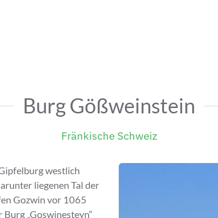
Burg Gößweinstein
Fränkische Schweiz
 Gipfelburg westlich
arunter liegenen Tal der
afen Gozwin vor 1065
er Burg „Goswinesteyn“