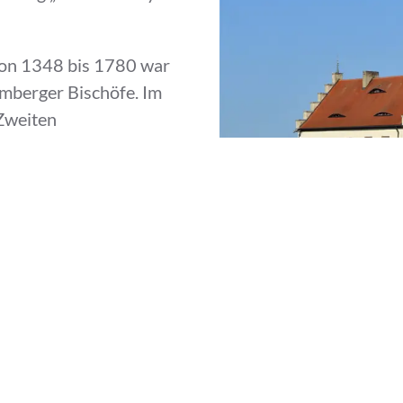
on 1348 bis 1780 war
amberger Bischöfe. Im
Zweiten
dann wieder zerstört.
Hochstift Bamberg 1803
sie mehrmals im
rn die Burg
 Burg an die Familie
t werden.