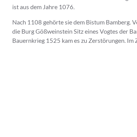
ist aus dem Jahre 1076.
Nach 1108 gehörte sie dem Bistum Bamberg. V
die Burg Gößweinstein Sitz eines Vogtes der B
Bauernkrieg 1525 kam es zu Zerstörungen. Im 
Markgrafenkrieg wurde sie kaum aufgebaut und 
Die Burg gelangte mit der Säkularisation vom 
in bayerischen Staatsbesitz. Danach wechselte 
Privatbesitz. 1890 baute der Freiherr von Sohle
Gößweinstein im Neogotischen Stil um.
2013 vererbte Michael Freiherr von Sohlern die
Layritz aus Gößweinstein.
Die Burg kann gegen Eintrittszahlung besichtig