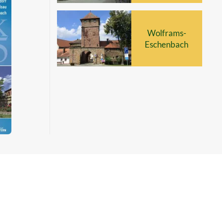
Wolframs-
Eschenbach