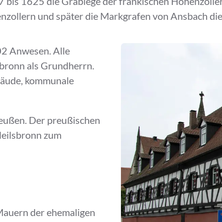
 bis 1625 die Grablege der fränkischen Hohenzollern
enzollern und später die Markgrafen von Ansbach die
02 Anwesen. Alle
bronn als Grundherrn.
bäude, kommunale
reußen. Der preußischen
Heilsbronn zum
Mauern der ehemaligen