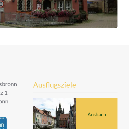
Ausflugsziele
lsbronn
z 1
onn
Ansbach