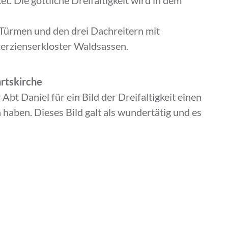
i Türmen und den drei Dachreitern mit
terzienserkloster Waldsassen.
rtskirche
 Abt Daniel für ein Bild der Dreifaltigkeit einen
haben. Dieses Bild galt als wundertätig und es
ahrten.
 Landshuter Erbfolgekrieg, die Reformation und
isation des Klosters 1571 brachten
l der Kapelle.
ung in der Oberpfalz und der
 Fürstabtei Waldsassen wurde neben dem