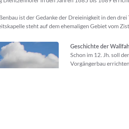
Außenbau ist der Gedanke der Dreieinigkeit in den dre
keitskapelle steht auf dem ehemaligen Gebiet vom Zis
Geschichte der Wallfah
Schon im 12. Jh. soll der
Vorgängerbau errichten 
entwickelten sich Wallf
Die Hussitenkriege, der
schließlich die Säkular
Zerstörungen und Verfal
Durch die Rekatholisier
Wiederherstellung der