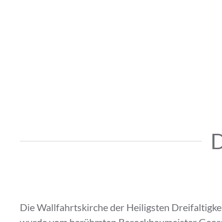
D
Die Wallfahrtskirche der Heiligsten Dreifaltigk
wurde vom berühmten Barockbaumeister Georg Di