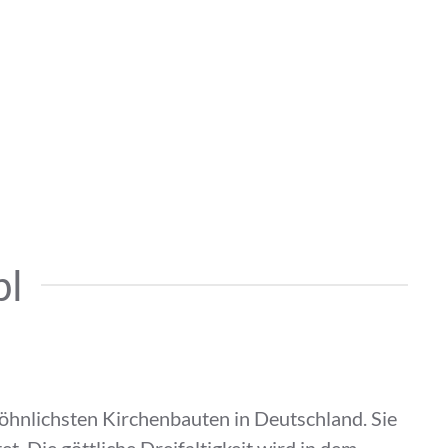
pl
wöhnlichsten Kirchenbauten in Deutschland. Sie
 Die göttliche Dreifaltigkeit wird in dem