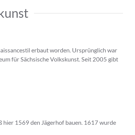
kunst
naissancestil erbaut worden. Ursprünglich war
seum für Sächsische Volkskunst. Seit 2005 gibt
ieß hier 1569 den Jägerhof bauen. 1617 wurde
t dem Bau der Albertstadtkasernen wurden die