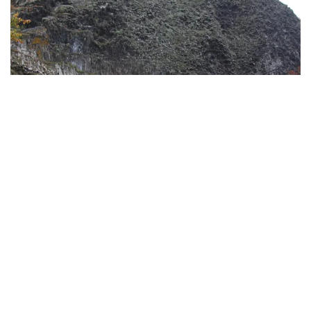
Der Markt Parkstein liegt am Fuße des Berges.
Auf dem Gipfel befindet sich die römisch-
katholische
Bergkirche St. Maria zu den
Vierzehn Nothelfern.
Diese Kirche wurde 1852
erbaut.
Aus der Geschichte des Ortes und der Burg