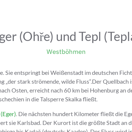
ger (Ohře) und Tepl (Tepl
Westböhmen
lbe. Sie entspringt bei Weißenstadt im deutschen Fi
 „der stark strömende, wilde Fluss“.Der Quellbach 
 nach Osten, erreicht nach 60 km bei Hohenburg an de
chechien in die Talsperre Skalka fließt.
(Eger)
. Die nächsten hundert Kilometer fließt die Eg
sie Karlsbad. Der Kurort ist die größte Stadt an der
rge bis Kadaň (deutsch: Kaaden). Der Fluss wird in