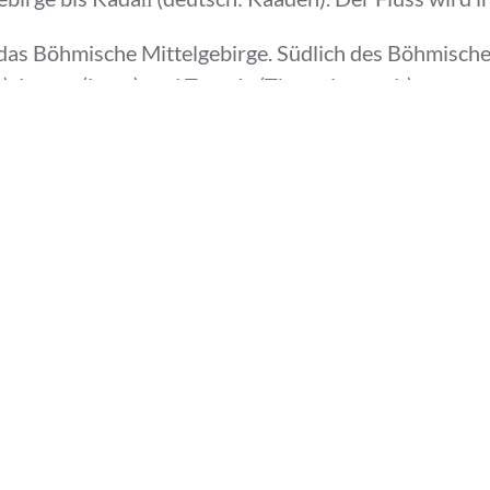
as Böhmische Mittelgebirge. Südlich des Böhmische
), Louny (Laun) und Terezín (Theresienstadt).
die Zwota, die Rolava und die Tepla.
Nordwestböhmen. Sie entspringt in dem Moorgebiet bei
em-Teich, welchen die Klosterbrüder des Stifts Tepl 
 Richtung ab und fließt durch romantische Schluchten
Talsperre Březová. In einem bei Kanusportlern beliebt
ann kanalisiert und hier mündet sie nach 60 km in die 