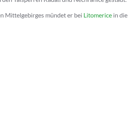
n Mittelgebirges mündet er bei
Litomerice
in die
 Tepla (Tepl) und fließt kurz darauf in die
im 15. Jahrhundert angelegt hatten, zu speisen.
 des Kaiserwaldes (Slavkovský Les) bis
Petschau
en Flussabschnitt tost sie Karlsbad (Karlovy
Eger.