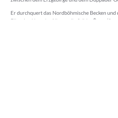
Er durchquert das Nordböhmische Becken und d
Elbe. Am Unterlauf liegen die Städte Žatec (Saaz
Die wichtigsten Nebenflüsse sind die Wondreb, 
Die
Teplá
(Tepl) ist ein Nebenfluss der Eger in 
kleine Talsperre Podhora um danach den Bethleh
Vor der Stadt Tepl biegt der Fluss in nördliche
(Bečov nad Teplou). Bei Březová speist sie die 
Vary) entgegen. In der Stadt ist das Flussbett d