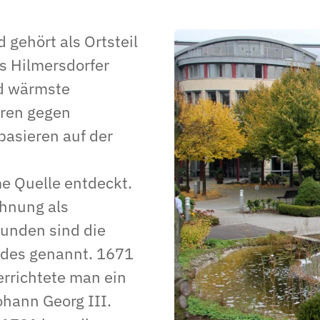
gehört als Ortsteil
es Hilmersdorfer
nd wärmste
uren gegen
basieren auf der
 Quelle entdeckt.
ähnung als
kunden sind die
Bades genannt. 1671
errichtete man ein
hann Georg III.