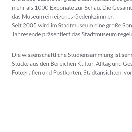
mehr als 1000 Exponate zur Schau. Die Gesamt
das Museum ein eigenes Gedenkzimmer.
Seit 2005 wird im Stadtmuseum eine große Son
Jahresende präsentiert das Stadtmuseum regel
Die wissenschaftliche Studiensammlung ist sehr
Stücke aus den Bereichen Kultur, Alltag und Ge
Fotografien und Postkarten, Stadtansichten, vo
Ereignissen, Porträts von Dresdner Persönlichk
200.000 Objekten vorhanden. Die Schwerpunk
diesem Bereich liegen auf und Arbeiten Dresdn
Die Sammlungen beinhalten Einrichtungs- und 
Kleidung, Militaria, Musikinstrumente, Spielwa
Münzen, Maschinen und Gerätschaften sowie k