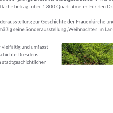
fläche beträgt über 1.800 Quadratmeter. Für den D
derausstellung zur
Geschichte der Frauenkirche
und
mäßig seine Sonderausstellung „Weihnachten im Lan
 vielfältig und umfasst
schichte Dresdens.
n stadtgeschichtlichen
eiten sind mit etwa
te der Sammlung in
er Fotografen.
Haushaltsgegenstände,
ren, Medaillen und
unstgewerbliche