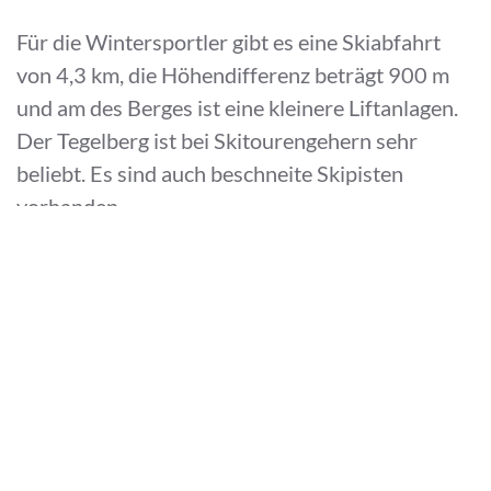
Für die Wintersportler gibt es eine Skiabfahrt
von 4,3 km, die Höhendifferenz beträgt 900 m
und am des Berges ist eine kleinere Liftanlagen.
Der Tegelberg ist bei Skitourengehern sehr
beliebt. Es sind auch beschneite Skipisten
vorhanden.
Eine vom DAV beschilderte Route führt von der
Tegelbergbahn-Talstation großenteils abseits der
Piste durch den Wald bis zur Rohrkopfhütte
(1330 m). Anschließend folgt die Route
Forstwegen östlich der Piste, das letzte Stück am
Rand der Piste.
Seit 2010/2011 gibt es einen Skitouren-