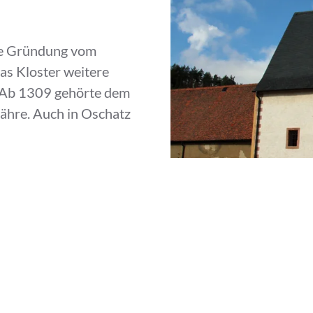
die Gründung vom
das Kloster weitere
. Ab 1309 gehörte dem
fähre. Auch in Oschatz
it dem Kloster im Jahre
ggrafen zum Verkauf
s castrum eingegliedert
1441 erhielt der Abt Re
waren. In der dem Klos