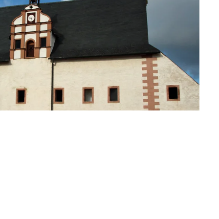
chte, die gewöhnlich Bischöfen vorbehalten
ter gehörenden Stadt Belgern entstand 1486