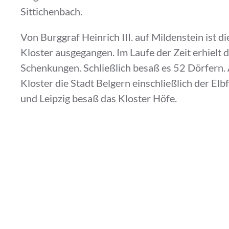
Sittichenbach.
Von Burggraf Heinrich III. auf Mildenstein ist 
Kloster ausgegangen. Im Laufe der Zeit erhielt 
Schenkungen. Schließlich besaß es 52 Dörfern
Kloster die Stadt Belgern einschließlich der Elb
und Leipzig besaß das Kloster Höfe.
Nach einem Streit der Burggrafen von Leisnig m
1365 zwangen die Meißner Markgrafen die Bur
der Burggrafschaft, die in die Markgrafschaft al
wurde.